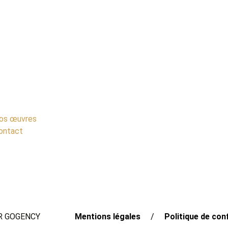
os œuvres
ontact
AR GOGENCY
Mentions légales
/
Politique de conf